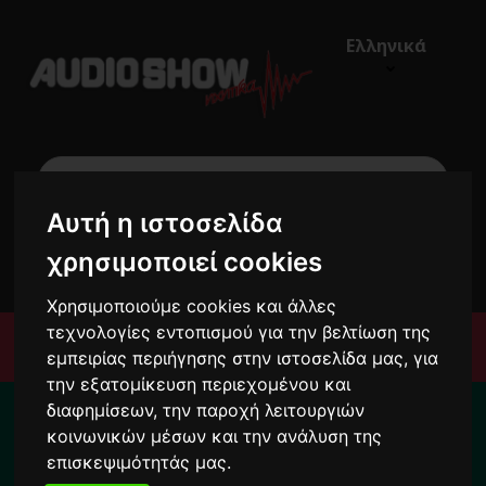
Ελληνικά
Αυτή η ιστοσελίδα
€0,00
χρησιμοποιεί cookies
0
Χρησιμοποιούμε cookies και άλλες
τεχνολογίες εντοπισμού για την βελτίωση της
Μενού
εμπειρίας περιήγησης στην ιστοσελίδα μας, για
την εξατομίκευση περιεχομένου και
Για το διάστημα από 10/8 ως 24/8 οι
διαφημίσεων, την παροχή λειτουργιών
παραγγελίες σας ενδέχεται να
κοινωνικών μέσων και την ανάλυση της
καθυστερήσουν !
επισκεψιμότητάς μας.