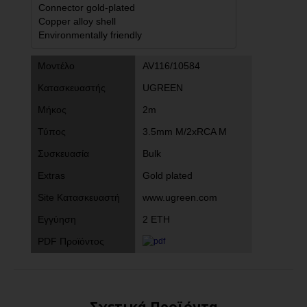
Connector gold-plated

Copper alloy shell

Environmentally friendly
Μοντέλο
AV116/10584
Κατασκευαστής
UGREEN
Μήκος
2m
Τύπος
3.5mm M/2xRCA M
Συσκευασία
Bulk
Extras
Gold plated
Site Κατασκευαστή
www.ugreen.com
Εγγύηση
2 ΕΤΗ
PDF Προϊόντος
Σχετικά Προϊόντα