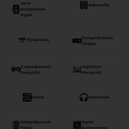
Αυτό-
Subwoofer
ενισχυόμενα
Ηχεία
Ενισχυτές Home
Ηχομπάρες
Cinema
Στερεοφωνικοί
Λαμπάτοι
Ενισχυτές
Ενισχυτές
Πικάπ
Ακουστικά
Επαγγελματικά
Ηχεία
Ηχεία
Αυτοκινήτου