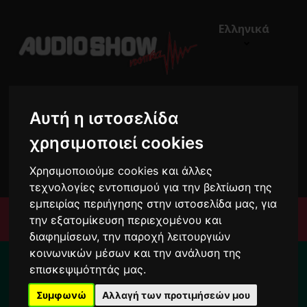
Ελληνικά
Αυτή η ιστοσελίδα
χρησιμοποιεί cookies
€0,00
0
Χρησιμοποιούμε cookies και άλλες
τεχνολογίες εντοπισμού για την βελτίωση της
εμπειρίας περιήγησης στην ιστοσελίδα μας, για
Μενού
την εξατομίκευση περιεχομένου και
διαφημίσεων, την παροχή λειτουργιών
Για κάθε σας απορία καλέστε μας στο:
κοινωνικών μέσων και την ανάλυση της
επισκεψιμότητάς μας.
2104222000
Συμφωνώ
Αλλαγή των προτιμήσεών μου