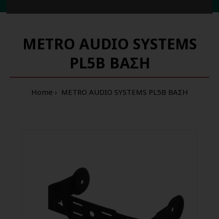
3 λεπτά
από τη στάση μετρό
'Δημοτικό Θέατρο'
Πειραιά
METRO AUDIO SYSTEMS
PL5B BAΣΗ
Home
METRO AUDIO SYSTEMS PL5B BAΣΗ