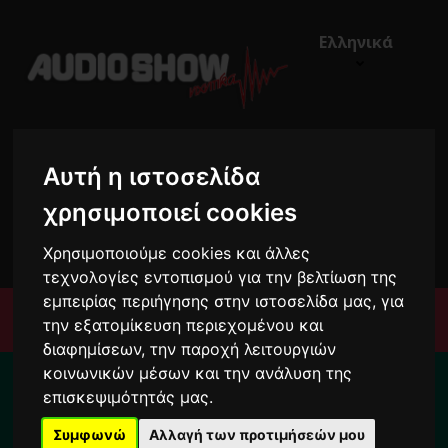
Ελληνικά
Αυτή η ιστοσελίδα
χρησιμοποιεί cookies
€0,00
0
Χρησιμοποιούμε cookies και άλλες
τεχνολογίες εντοπισμού για την βελτίωση της
εμπειρίας περιήγησης στην ιστοσελίδα μας, για
Μενού
την εξατομίκευση περιεχομένου και
διαφημίσεων, την παροχή λειτουργιών
Για το διάστημα από 10/8 ως 24/8 οι
κοινωνικών μέσων και την ανάλυση της
παραγγελίες σας ενδέχεται να
επισκεψιμότητάς μας.
καθυστερήσουν !
Συμφωνώ
Αλλαγή των προτιμήσεών μου