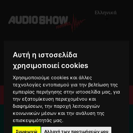
Ελληνικά
Αυτή η ιστοσελίδα
χρησιμοποιεί cookies
€0,00
0
Χρησιμοποιούμε cookies και άλλες
τεχνολογίες εντοπισμού για την βελτίωση της
εμπειρίας περιήγησης στην ιστοσελίδα μας, για
Μενού
την εξατομίκευση περιεχομένου και
διαφημίσεων, την παροχή λειτουργιών
Για το διάστημα από 10/8 ως 24/8 οι
κοινωνικών μέσων και την ανάλυση της
παραγγελίες σας ενδέχεται να
επισκεψιμότητάς μας.
καθυστερήσουν !
Συμφωνώ
Αλλαγή των προτιμήσεών μου