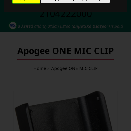
Για κάθε σας απορία καλέστε μας στο:
2104222000
3 λεπτά
από τη στάση μετρό
'Δημοτικό Θέατρο'
Πειραιά
Apogee ONE MIC CLIP
Home
Apogee ONE MIC CLIP