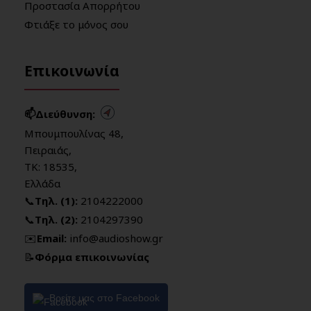
Προστασία Απορρήτου
Φτιάξε το μόνος σου
Επικοινωνία
📫Διεύθυνση:
Μπουμπουλίνας 48,
Πειραιάς,
ΤΚ: 18535,
Ελλάδα
📞
Τηλ. (1):
2104222000
📞
Τηλ. (2):
2104297390
✉️
Email:
info@audioshow.gr
📝
Φόρμα επικοινωνίας
Βρείτε μας στο Facebook